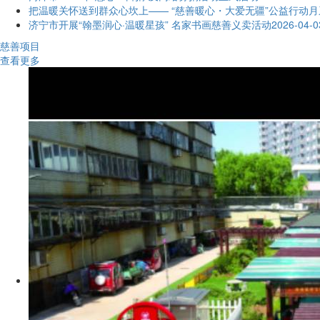
把温暖关怀送到群众心坎上—— “慈善暖心・大爱无疆”公益行动
济宁市开展“翰墨润心·温暖星孩” 名家书画慈善义卖活动
2026-04-0
慈善项目
查看更多