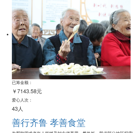
已筹金额：
￥7143.58元
爱心人次：
43人
善行齐鲁 孝善食堂