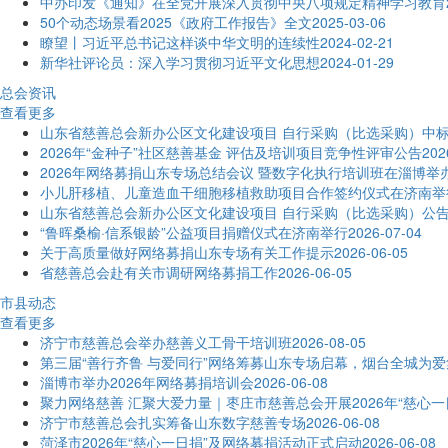
中办印发《通知》在全党开展深入贯彻中央八项规定精神学习教育
50个动态场景看2025《政府工作报告》全文
2025-03-06
瞭望丨习近平总书记这样谈中华文明的连续性
2024-02-21
新华社评论员：深入学习贯彻习近平文化思想
2024-01-29
总会资讯
查看更多
山东省慈善总会新办公区文化建设项目 自行采购（比选采购）中
2026年“金种子”社区慈善基金 评估及培训项目竞争性评审公告
202
2026年网络募捐山东专场总结会议 暨数字化执行培训班在淄博举
小儿肝移植、儿童造血干细胞移植救助项目合作签约仪式在济南举
山东省慈善总会新办公区文化建设项目 自行采购（比选采购）公
“鲁晖桑榆·信系银龄”公益项目捐赠仪式在济南举行
2026-07-04
关于高质量做好网络募捐山东专场有关工作提示
2026-06-05
省慈善总会赴有关市调研网络募捐工作
2026-06-05
市县动态
查看更多
济宁市慈善总会举办慈善义工骨干培训班
2026-08-05
第三届“善行齐鲁 与爱同行”网络筹募山东专场启幕，烟台全城为爱
淄博市举办2026年网络募捐培训会
2026-06-08
聚力网络慈善 汇聚大爱力量｜枣庄市慈善总会开展2026年“慈心
济宁市慈善总会扎实筹备山东数字慈善专场
2026-06-08
菏泽市2026年“慈心一日捐”及网络募捐活动正式启动
2026-06-08