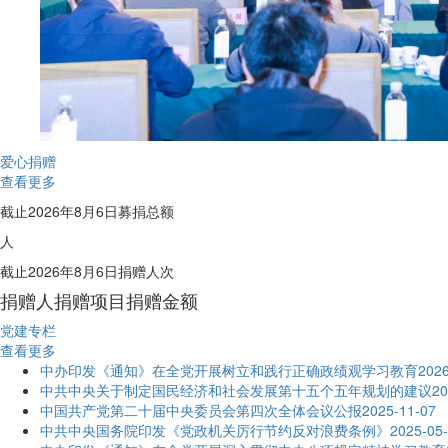
爱心捐赠
查看更多
截止
2026
年
8
月
6
日募捐总额
人
截止
2026
年
8
月
6
日捐赠人次
捐赠人
捐赠项目
捐赠金额
党建专栏
查看更多
中办印发《通知》在全党开展树立和践行正确政绩观学习教育
2026
中共中央关于制定国民经济和社会发展第十五个五年规划的建议
20
中国共产党第二十届中央委员会第四次全体会议公报
2025-11-07
中共中央国务院印发《党政机关厉行节约反对浪费条例》
2025-05