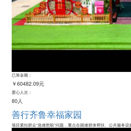
已筹金额：
￥60482.09元
爱心人次：
80人
善行齐鲁幸福家园
项目紧扣群众“急难愁盼”问题，重点在困难群体帮扶、公共服务设