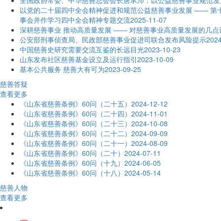
全国政协常委、中华慈善总会会长唐承沛：以公益慈善事业规范发
以党的二十届四中全会精神促进和规范公益慈善事业发展 —— 
事会并作学习四中全会精神专题交流
2025-11-07
深耕慈善事业 推动高质量发展 —— 对慈善事业高质量发展的几点
公安部刑事侦查局、民政部慈善事业促进司联合发布风险提示
2024
中国慈善史研究需要交流互鉴的长远目光
2023-10-23
山东发布社区慈善基金设立及运行指引
2023-10-09
基本公共服务 慈善大有可为
2023-09-25
慈善答疑
查看更多
《山东省慈善条例》60问（二十五）
2024-12-12
《山东省慈善条例》60问（二十四）
2024-11-01
《山东省慈善条例》60问（二十三）
2024-10-08
《山东省慈善条例》60问（二十二）
2024-09-09
《山东省慈善条例》60问（二十一）
2024-08-09
《山东省慈善条例》60问（二十）
2024-07-11
《山东省慈善条例》60问（十九）
2024-06-05
《山东省慈善条例》60问（十八）
2024-05-14
慈善人物
查看更多