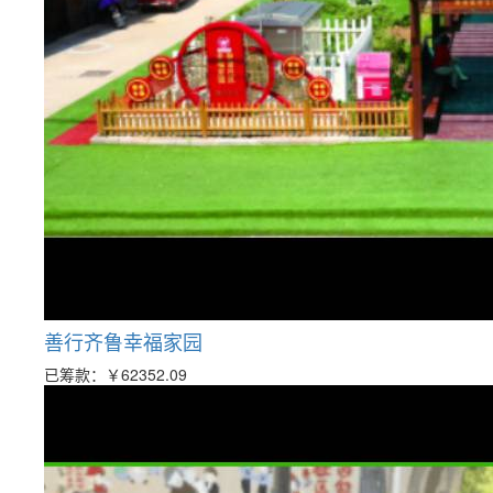
善行齐鲁幸福家园
已筹款：
￥62352.09