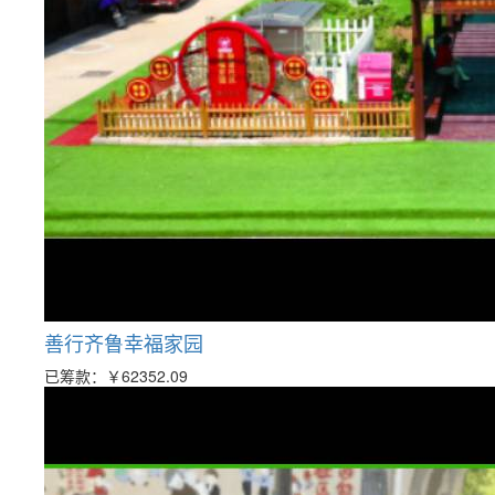
善行齐鲁幸福家园
已筹款：
￥62352.09