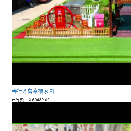
善行齐鲁幸福家园
已筹款：
￥60482.09