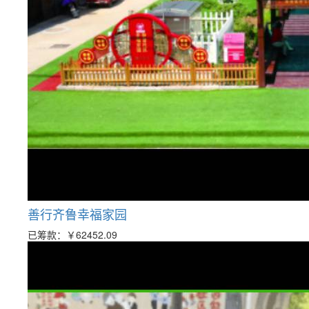
善行齐鲁幸福家园
已筹款：
￥62452.09