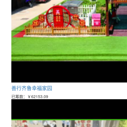
善行齐鲁幸福家园
已筹款：
￥62153.09