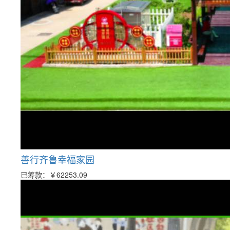
善行齐鲁幸福家园
已筹款：
￥62253.09