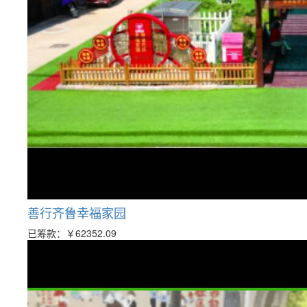
善行齐鲁幸福家园
已筹款：
￥62352.09