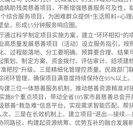
恤病助残类慈善项目，不断增强慈善服务可及性，
8个综合服务项目，为困难群众提供“生活照料+心理
壁垒，形成15分钟服务响应圈。
通过科学制定项目实施方案，建立“环环相扣”的
业高质量发展慈善项目（活动）设立服务指引，按照
化、过程能落地、分工要明确、预算要合理、结果
起策划、制定方案、资金拨付、评估审计、结项建档
精准把控”升级。三是精细化管理控质量。民政部门
踪闭环管理，确保项目满意度持续保持在95%以上
建三位一体慈善服务机制，推动慈善资源精准对接
实施8个重点项目，带动全省105家市县慈善总会开
慈善“救急难”信息平台，实现需求智能匹配、帮扶一
余人次。三是在长效机制上，建立项目“退出—接续
协同路径，构建起资源统筹、优势互补的融合发展