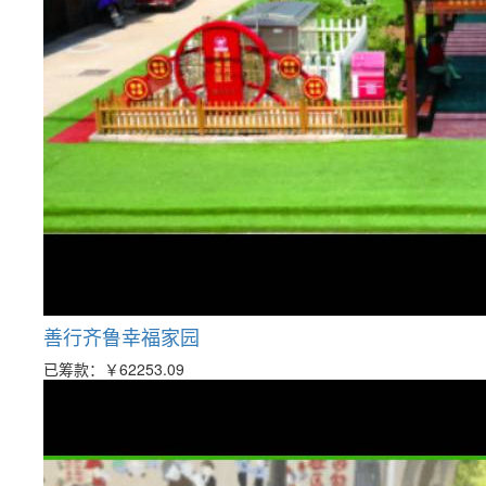
善行齐鲁幸福家园
已筹款：
￥62253.09