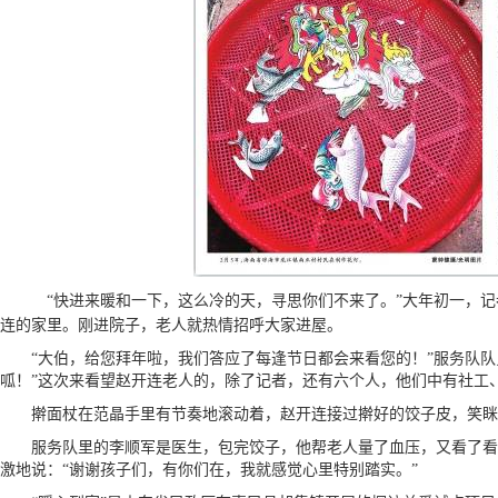
“快进来暖和一下，这么冷的天，寻思你们不来了。”大年初一，记
连的家里。刚进院子，老人就热情招呼大家进屋。
“大伯，给您拜年啦，我们答应了每逢节日都会来看您的！”服务队队
呱！”这次来看望赵开连老人的，除了记者，还有六个人，他们中有社工
擀面杖在范晶手里有节奏地滚动着，赵开连接过擀好的饺子皮，笑眯
服务队里的李顺军是医生，包完饺子，他帮老人量了血压，又看了看老
激地说：“谢谢孩子们，有你们在，我就感觉心里特别踏实。”