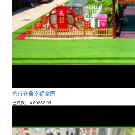
善行齐鲁幸福家园
已筹款：
￥60382.09